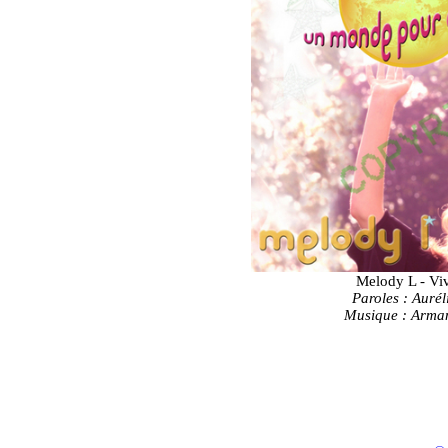
Melody L - Viv
Paroles : Auré
Musique : Arm