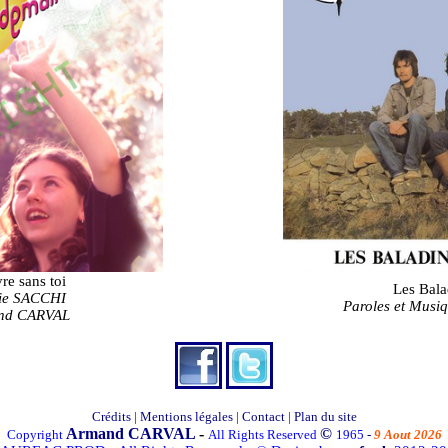
re sans toi
Les Bala
lie SACCHI
Paroles et
Musiq
and CARVAL
Crédits
|
Mentions légales
|
Contact
|
Plan du site
Armand CARVAL
-
©
Copyright
All Rights Reserved
1965
-
9 Aout 2026