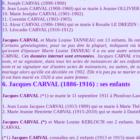
8. Joseph CARVAL (1898-1900)
9. Jean Louis CARVAL (1900-1960) qui se marie à Jeanne OLLIVIER 
10. Marie Josèphe CARVAL (1901-1902)
11. Corentin CARVAL (1903-1905)
12. Alour CARVAL (1906-1966) qui se marie à Rosalie LE DREZEN : 
13. Léocadie CARVAL (1910-1912)
Jacques CARVAL
et Marie Louise TANNEAU ont 13 enfants. Ils ont 
Certains généalogistes, pour ne pas dire la plupart, indiquent vi
qu'avant d'épouser Marie Louise TANNEAU il a eu une autre union
CARVAL. C
es données internet sont erronnées
. Jacques CARVAL n'es
nom, et sa signature, dans tous les actes de naissances de ses enfants
nom et sa signature sur d'autres actes de naissances, ou autres, de 
mariage alors qu'elle est décédée en 1902. Elle n'a pas pu se marier 
il est bien marié en 1920 à une autre femme.
6. Jacques CARVAL (1886-1916) : ses enfants
Jacques CARVAL
(*1) se marie le 11 septembre 1911 à Plonéour-Lan
1. Jean Louis Jacques CARVAL (1913-1989) qui se marie à Marie Thé
2. Marie Jeanne Henriette CARVAL (1915-2010) qui se marie à Daniel
Jacques CARVAL (*)
et Marie Louise KERLOC'H ont 2 enfants. Ils 
CARVAL
(*1)
Jacques CARVAL
connaîtra ses 2 enfants (1913 et 1915) mais dé