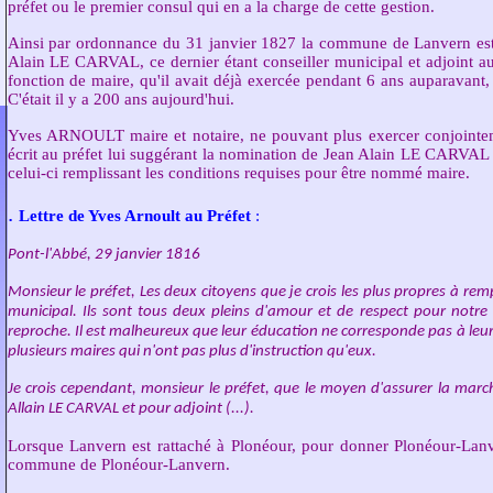
préfet ou le premier consul qui en a la charge de cette gestion.
Ainsi par ordonnance du 31 janvier 1827 la commune de Lanvern est r
Alain LE CARVAL, ce dernier étant conseiller municipal et adjoint
fonction de maire, qu'il avait déjà exercée pendant 6 ans auparava
C'était il y a 200 ans aujourd'hui.
Yves ARNOULT maire et notaire, ne pouvant plus exercer conjointemen
écrit au préfet lui suggérant la nomination de Jean Alain LE CA
celui-ci remplissant les conditions requises pour être nommé maire.
.
Lettre de Yves Arnoult au Préfet
:
Pont-l'Abbé, 29 janvier 1816
Monsieur le préfet, Les deux citoyens que je crois les plus propres à rem
municipal. Ils sont tous deux pleins d'amour et de respect pour notre 
reproche. Il est malheureux que leur éducation ne corresponde pas à leurs
plusieurs maires qui n'ont pas plus d'instruction qu'eux.
Je crois cependant, monsieur le préfet, que le moyen d'assurer la ma
Allain LE CARVAL et pour adjoint (...).
Lorsque Lanvern est rattaché à Plonéour, pour donner Plonéour-Lan
commune de Plonéour-Lanvern.