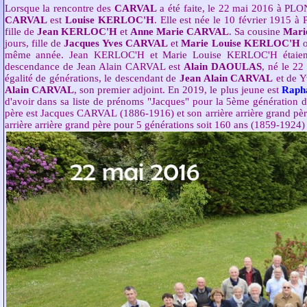
Lorsque la rencontre des
CARVAL
a été faite, le 22 mai 2016 à P
CARVAL
est
Louise KERLOC'H
. Elle est née le 10 février 1915 à
fille de
Jean KERLOC'H
et
Anne Marie CARVAL
. Sa cousine
Mar
jours, fille de
Jacques Yves CARVAL
et
Marie Louise KERLOC'H
même année. Jean KERLOC'H et Marie Louise KERLOC'H étaient fr
descendance de Jean Alain CARVAL est
Alain DAOULAS
, né le 22
égalité de générations, le descendant de
Jean Alain CARVAL
et de 
Alain CARVAL
, son premier adjoint. En 2019, le plus jeune est
Raph