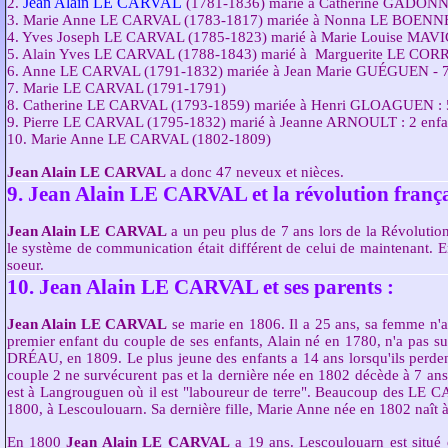
Jean Alain LE CARVAL
2.
(1781-1836) marié à Catherine GADONNA
3. Marie Anne LE CARVAL (1783-1817) mariée à Nonna LE BOENNEC
4. Yves Joseph LE CARVAL (1785-1823) marié à Marie Louise MAVIC 
5. Alain Yves LE CARVAL (1788-1843) marié à Marguerite LE CORRE
6. Anne LE CARVAL (1791-1832) mariée à Jean Marie GUÉGUEN - 7
7. Marie LE CARVAL (1791-1791)
8. Catherine LE CARVAL (1793-1859) mariée à Henri GLOAGUEN : 5
9. Pierre LE CARVAL (1795-1832) marié à Jeanne ARNOULT : 2 enfa
10. Marie Anne LE CARVAL (1802-1809)
Jean Alain LE CARVAL
a donc 47 neveux et nièces.
9. Jean Alain LE CARVAL et la révolution frança
Jean Alain LE CARVAL
a un peu plus de 7 ans lors de la Révolutio
le système de communication était différent de celui de maintenant. 
soeur.
10. Jean Alain LE CARVAL et ses parents :
Jean Alain LE CARVAL
se marie en 1806. Il a 25 ans, sa femme n'a pas 16 ans. S'il n'est pas l'aîné de la famille il le devient par obligation puisque le premier enfant du couple de ses enfants, A
En 1800
Jean Alain LE CARVAL
a 19 ans. Lescoulouarn est situé en prolongation de Kéréon. La proximité fera qu'en 1806 il se marie à Catherine GADONNA le 1er juille