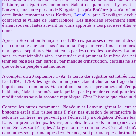
l'histoire, au départ ces communes étaient des paroisses. Il y avait 
Lanvern, une autre partant de Kerguien jusqu'à Bodérez jusqu'aux lim
cette limite remontant vers Kerliver,
Leurélis
, puis Kerviligou exclu
comprend le village de Saint Honoré. Les historiens reprennent ensuit
étaient souvent faites suivant les dons apportés à ces paroisses dites e
dime.
Après la Révolution Française de 1789 ces paroisses deviennent d
des communes ne sont pas élus au suffrage universel mais nommés par
mariages et sépultures étaient tenus par les curés des paroisses. La no
sont les municipalités ainsi constituées qui prennent la relève des n
tenir les registres car, parfois, par manque d'instruction, certains ne 
que celle du peuple était moindre.
A compter du 20 septembre 1792, la tenue des registres est retirée aux
De 1789 à 1799, les agents municipaux étaient élus au suffrage dire
impôt dans la commune. Etaient donc exclus les personnes qui n'en p
habitants, étaient nommés par le préfet, par le premier consul pour les
modifications sous la seconde république. C'est l'histoire que chacun de
Comme les autres communes, Plonéour et Lanvern gèrent la leur 
bretonne est la plus usitée mais il n'est pas question de retranscrire l
selon les contrées, ne peuvent pas l'écrire. Il y a obligation d'écrire 
Dans un premier temps, les responsables de conseils municipaux avaient
compétences sont élargies à la gestion des communes. C'est ainsi qu'a
communes soit par manque d'expérience, soit par manque d'instruction.