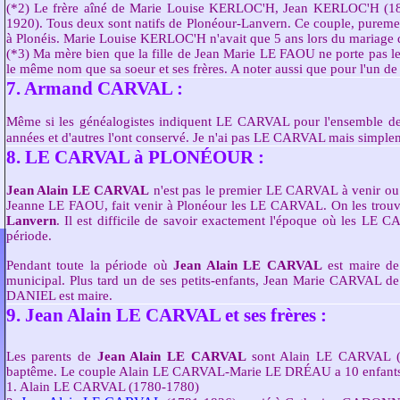
(*2) Le frère aîné de Marie Louise KERLOC'H, Jean KERLOC'H (18
1920). Tous deux sont natifs de Plonéour-Lanvern. Ce couple, purement
à Plonéis. Marie Louise KERLOC'H n'avait que 5 ans lors du mariage d
(*3) Ma mère bien que la fille de Jean Marie LE FAOU ne porte pas le
le même nom que sa soeur et ses frères. A noter aussi que pour l'un de s
7. Armand CARVAL :
Même si les généalogistes indiquent LE CARVAL pour l'ensemble de 
années et d'autres l'ont conservé. Je n'ai pas LE CARVAL mais simp
8. LE CARVAL à PLONÉOUR :
Jean Alain LE CARVAL
n'est pas le premier LE CARVAL à venir ou
Jeanne LE FAOU, fait venir à Plonéour les LE CARVAL. On les trouv
Lanvern
. Il est difficile de savoir exactement l'époque où les LE C
période.
Pendant toute la période où
Jean Alain LE CARVAL
est maire de
municipal. Plus tard un de ses petits-enfants, Jean Marie CARVAL de
DANIEL est maire.
9. Jean Alain LE CARVAL et ses frères :
Les parents de
Jean Alain LE CARVAL
sont Alain LE CARVAL (
baptême. Le couple Alain LE CARVAL-Marie LE DRÉAU a 10 enfants. Il
1. Alain LE CARVAL (1780-1780)