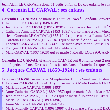
Jean Alain LE CARVAL a donc 51 petits-enfants. De ces enfants je s
4. Corentin LE CARVAL : ses enfants
Corentin LE CARVAL
se marie le 13 juillet 1848 à Plonéour-Lanver
1. Inconnu LE CARVAL (1849-1849)
2. Jean Marie LE CARVAL (1851-1878) qui se marie à Jeanne LE HÉN
3. Catherine Anne LE CARVAL (1853-1893) qui se marie à Jean Vinc
4 . Jean Corentin LE CARVAL (1855-1942) qui se marie à Jeanne LA
5. Corentin LE CARVAL (1857-1940) qui se marie à Anne BALOUIN :
6.
Jacques CARVAL
(1859-1924) qui se marie avec Marie Louise T
7. François LE CARVAL (1862-1944) célibataire
8. Marc CARVAL (1867-1928) qui se marie à Rosalie LOUSSOUARN :
Corentin LE CARVAL
et Anne LE CALVEZ ont 8 enfants dont 2 por
ont 49 petits enfants. De ces enfants je suis dans la branche
Jacques 
5. Jacques CARVAL (1859-1924) : ses enfants
Jacques CARVAL
se marie le 24 septembre 1885 à Saint Jean Trolim
1.
Jacques CARVAL
(1886-1916) qui se marie à Marie Louise KERLO
2. Marie Louise CARVAL (1888-1893)
3. Anne Catherine CARVAL (1889-1957) qui se marie à Jean Marie T
4. Jean Marie CARVAL (1891-1954) qui se marie à Yvonne LE REUN :
5. Marie Louise CARVAL (1893-1896)
6. Anne Michelle CARVAL (1894-1894)
7. Marie Michelle CARVAL (1896-1980) qui se marie à Pierre LE BRU