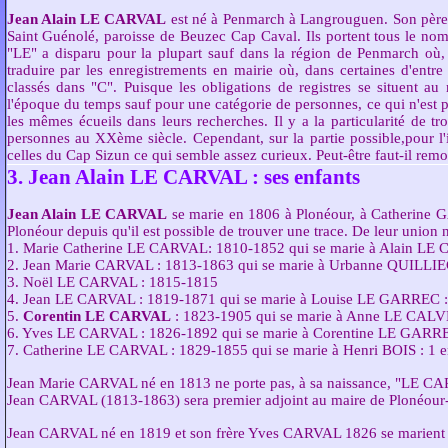
Jean Alain LE CARVAL
est né à Penmarch à Langrouguen. Son pèr
Saint Guénolé, paroisse de Beuzec Cap Caval. Ils portent tous le no
"LE" a disparu pour la plupart sauf dans la région de Penmarch où
traduire par les enregistrements en mairie où, dans certaines d'entre 
classés dans "C". Puisque les obligations de registres se situent au
l'époque du temps sauf pour une catégorie de personnes, ce qui n'est pa
les mêmes écueils dans leurs recherches. Il y a la particularité d
personnes au XXème siècle. Cependant, sur la partie possible,pour l'
celles du Cap Sizun ce qui semble assez curieux. Peut-être faut-il remo
3. Jean Alain LE CARVAL : ses enfants
Jean Alain LE CARVAL
se marie en 1806 à Plonéour, à Catherine
Plonéour depuis qu'il est possible de trouver une trace. De leur union n
1. Marie Catherine LE CARVAL: 1810-1852 qui se marie à Alain LE 
2. Jean Marie CARVAL : 1813-1863 qui se marie à Urbanne QUILLIE
3. Noël LE CARVAL : 1815-1815
4. Jean LE CARVAL : 1819-1871 qui se marie à Louise LE GARREC : 
5.
Corentin LE CARVAL
: 1823-1905 qui se marie à Anne LE CALVE
6. Yves LE CARVAL : 1826-1892 qui se marie à Corentine LE GARRE
7. Catherine LE CARVAL : 1829-1855 qui se marie à Henri BOIS : 1 e
Jean Marie CARVAL né en 1813 ne porte pas, à sa naissance, "LE C
Jean CARVAL (1813-1863) sera premier adjoint au maire de Plonéour
Jean CARVAL né en 1819 et son frère Yves CARVAL 1826 se marient 